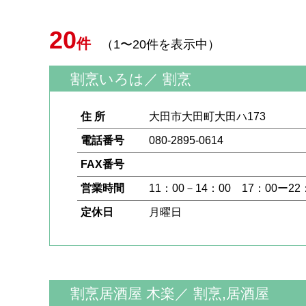
20
件
（1〜20件を表示中）
割烹いろは
／
割烹
住 所
大田市大田町大田ハ173
電話番号
080-2895-0614
FAX番号
営業時間
11：00－14：00 17：00ー22
定休日
月曜日
割烹居酒屋 木楽
／
割烹,居酒屋