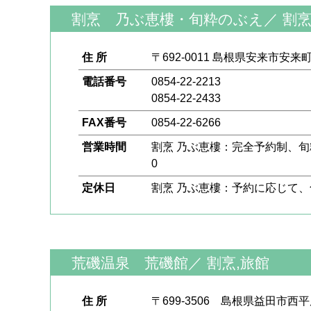
割烹 乃ぶ恵樓・旬粋のぶえ
／
割
住 所
〒692-0011 島根県安来市安来町
電話番号
0854-22-2213
0854-22-2433
FAX番号
0854-22-6266
営業時間
割烹 乃ぶ恵樓：完全予約制、旬粋のぶ
0
定休日
割烹 乃ぶ恵樓：予約に応じて
荒磯温泉 荒磯館
／
割烹,旅館
住 所
〒699-3506 島根県益田市西平原