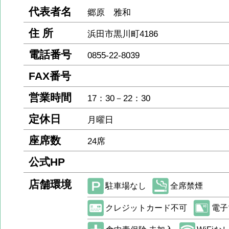
代表者名
郷原 雅和
住 所
浜田市黒川町4186
電話番号
0855-22-8039
FAX番号
営業時間
17：30－22：30
定休日
月曜日
座席数
24席
公式HP
店舗環境
駐車場なし
全席禁煙
クレジットカード不可
電子