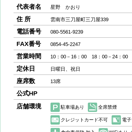
代表者名
星野 かおり
住 所
雲南市三刀屋町三刀屋339
電話番号
080-5561-9239
FAX番号
0854-45-2247
営業時間
10：00－16：00 18：00－24：00
定休日
日曜日、祝日
座席数
13席
公式HP
店舗環境
駐車場あり
全席禁煙
クレジットカード不可
電子