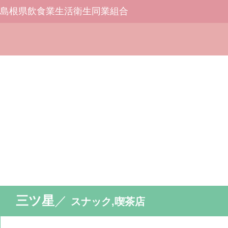
島根県飲食業生活衛生同業組合
三ツ星
／
スナック,喫茶店