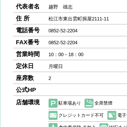
代表者名
越野 雄志
住 所
松江市東出雲町揖屋2111-11
電話番号
0852-52-2204
FAX番号
0852-52-2204
営業時間
10：00－18：00
定休日
月曜日
座席数
2
公式HP
店舗環境
駐車場あり
全席禁煙
クレジットカード不可
電子